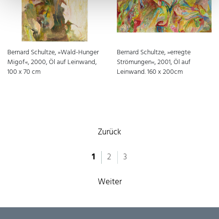
Bernard Schultze, »Wald-Hunger
Bernard Schultze, »erregte
Migof«, 2000, Öl auf Leinwand,
Strömungen«, 2001, Öl auf
100 x 70 cm
Leinwand. 160 x 200cm
Zurück
1
2
3
Weiter