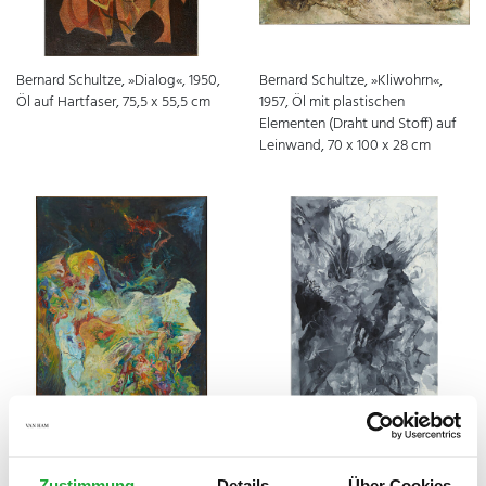
Bernard Schultze, »Dialog«, 1950,
Bernard Schultze, »Kliwohrn«,
Öl auf Hartfaser, 75,5 x 55,5 cm
1957, Öl mit plastischen
Elementen (Draht und Stoff) auf
Leinwand, 70 x 100 x 28 cm
Bernard Schultze, »Eine
Bernard Schultze, »Saturn«, 1989,
Drohung«, 1986, Öl auf Leinwand,
Öl auf Leinwand, 200 x 140 cm
163 x 132 cm
Zustimmung
Details
Über Cookies