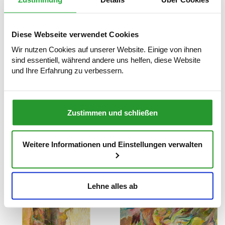
Diese Webseite verwendet Cookies
Wir nutzen Cookies auf unserer Website. Einige von ihnen
sind essentiell, während andere uns helfen, diese Website
und Ihre Erfahrung zu verbessern.
Zustimmen und schließen
Bernard Schultze, »blühend, aber
Bernard Schultze, “drohendes
im Zerfall«, 1995, Öl auf
Unheil”, 1966, Öl auf Leinwand, 97
Weitere Informationen und Einstellungen verwalten
Leinwand, 100,5 x 120 cm
x 130,5 cm
Lehne alles ab